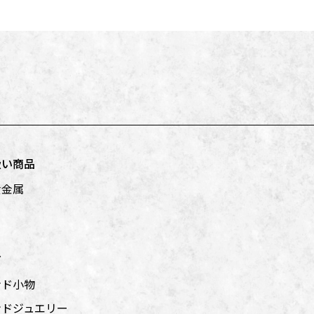
扱い商品
貴金属
グ
ンド小物
ンドジュエリー