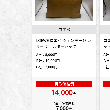
ロエベ
LOEWE ロエベ ヴィンテージ レ
ロ
ザー ショルダーバッグ
ッ
A社：8,000円
A社
B社：10,000円
B社
C社：7,000円
C社
買取価格例
14,000
円
“最大”買取差額
7,000
円