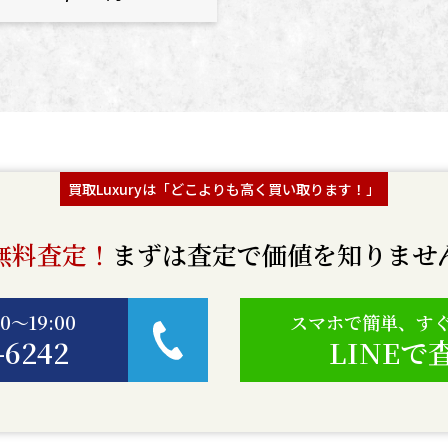
買取Luxuryは「どこよりも高く買い取ります！」
無料査定！
まずは査定で価値を知りませ
0〜19:00
スマホで簡単、す
-6242
LINEで